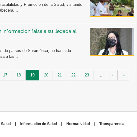
azabilidad y Promoción de la Salud, visitando
abecera,...
información falsa a su llegada al
s de países de Suramérica, no han sido
sa a las...
17
18
19
20
21
22
23
…
›
»
 Salud
Información de Salud
Normatividad
Transparencia