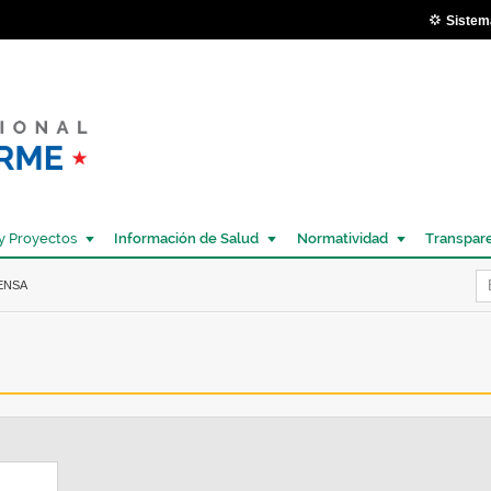
Pasar al
Sistem
contenido
principal
y Proyectos
Información de Salud
Normatividad
Transpar
Í
ENSA