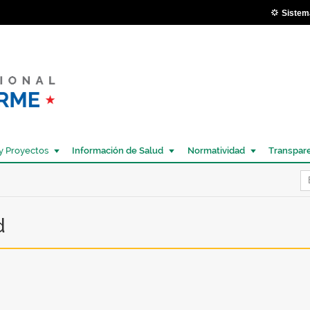
Pasar al
Sistem
contenido
principal
y Proyectos
Información de Salud
Normatividad
Transpar
Í
d