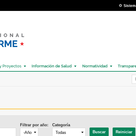
Pasar al
Sistem
contenido
principal
y Proyectos
Información de Salud
Normatividad
Transpar
Í
Filtrar por año:
Categoría
Año