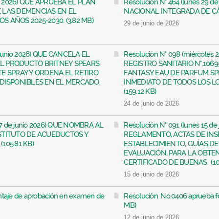
nio 2026) QUE APRUEBA EL PLAN
Resolución N° 464 (lunes 29 
 LAS DEMENCIAS EN EL
NACIONAL INTEGRADA DE CÁN
 AÑOS 2025-2030. (3.82 MB)
29 de junio de 2026
e junio 2026) QUE CANCELA EL
Resolución N° 098 (miércoles
DEL PRODUCTO BRITNEY SPEARS
REGISTRO SANITARIO N°.106
E SPRAY Y ORDENA EL RETIRO
FANTASY EAU DE PARFUM SP
 DISPONIBLES EN EL MERCADO.
INMEDIATO DE TODOS LOS L
(159.12 KB)
24 de junio de 2026
 17 de junio 2026) QUE NOMBRA AL
Resolución N° 091 (lunes 15 d
STITUTO DE ACUEDUCTOS Y
REGLAMENTO, ACTAS DE INS
105.81 KB)
ESTABLECIMIENTO, GUÍAS DE 
EVALUACIÓN, PARA LA OBTEN
CERTIFICADO DE BUENAS.. (10
15 de junio de 2026
ntaje de aprobación en examen de
Resolución .No.0406 aprueba fo
MB)
12 de junio de 2026