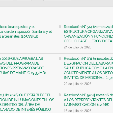
ece los requisitos y el
Resolución N° 544 (viernes 24 
ncia de Inspección Sanitaria y el
ESTRUCTURA ORGANIZATIVA
s artesanales. (105.33 KB)
ORGANIZACIÓN Y FUNCIONE
CECILIO CASTILLERO Y DICTA 
24 de julio de 2026
ulio 2026) QUE APRUEBA LAS
Resolución N° 031 (miércoles 
VAS DEL PROGRAMA DE
DESIGNACIÓN DEL LABORAT
SIONES PREINVASORAS DE
SALUD PÚBLICA COMO LA E
ÍAS DE MANEJO. (9.35 MB)
CONCERNIENTE A LOS DISPO
IN VITRO, DE MEDICINA..... (257.
22 de julio de 2026
 de julio 2026) QUE ESTABLECE EL
Resolución N° 520 (jueves 16 
CIÓN DE INHUMACIONES EN LOS
A LOS REPRESENTANTES DEL
S DENTRO DEL ÁREA DE
LA INVESTIGACIÓN. (1.2 MB)
LARADO DE INTERÉS PÚBLICO
16 de julio de 2026