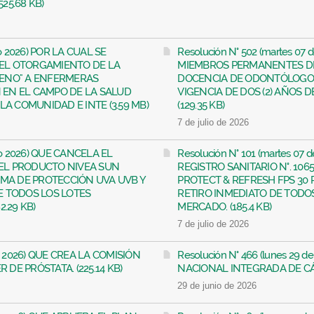
525.68 KB)
lio 2026) POR LA CUAL SE
Resolución N° 502 (martes 07 
EL OTORGAMIENTO DE LA
MIEMBROS PERMANENTES DE
RENO" A ENFERMERAS
DOCENCIA DE ODONTÓLOGOS
 EN EL CAMPO DE LA SALUD
VIGENCIA DE DOS (2) AÑOS D
LA COMUNIDAD E INTE (3.59 MB)
(129.35 KB)
7 de julio de 2026
ulio 2026) QUE CANCELA EL
Resolución N° 101 (martes 07 
 DEL PRODUCTO NIVEA SUN
REGISTRO SANITARIO N°. 10
EMA DE PROTECCIÓN UVA UVB Y
PROTECT & REFRESH FPS 30
E TODOS LOS LOTES
RETIRO INMEDIATO DE TODOS
.29 KB)
MERCADO. (185.4 KB)
7 de julio de 2026
nio 2026) QUE CREA LA COMISIÓN
Resolución N° 466 (lunes 29 
DE PRÓSTATA. (225.14 KB)
NACIONAL INTEGRADA DE CÁN
29 de junio de 2026