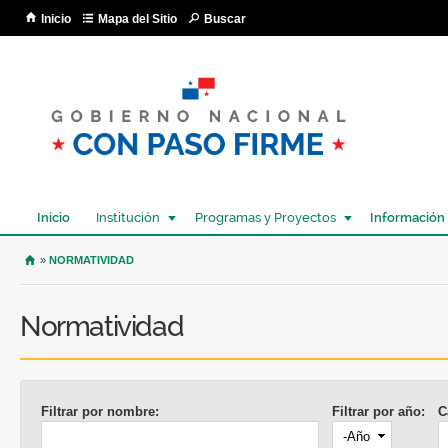
Pa
Inicio
Mapa del Sitio
Buscar
co
pri
Inicio
Institución
Programas y Proyectos
Información
USTED SE ENCUENTRA AQUÍ
»
NORMATIVIDAD
Normatividad
Filtrar por nombre:
Filtrar por año:
C
Año