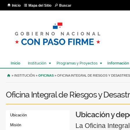
Pa
Inicio
Mapa del Sitio
Buscar
co
pri
Inicio
Institución
Programas y Proyectos
Información
USTED SE ENCUENTRA AQUÍ
» INSTITUCIÓN »
OFICINAS
» OFICINA INTEGRAL DE RIESGOS Y DESASTRES
Oficina Integral de Riesgos y Desast
Ubicación y dep
Ubicación
La Oficina Integr
Misión