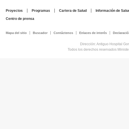
Apoyar y desarr
condicionantes 
Proyectos
Programas
Cartera de Salud
Información de Salu
emergencias y d
Centro de prensa
Establecer y m
Mapa del sitio
Buscador
Contáctenos
Enlaces de interés
Declaració
coordinación ef
Dirección: Antiguo Hospital Go
Civil y demás e
Todos los derechos reservados Minist
gubernamentale
comunitarias, r
mitigación, prep
reconstrucción 
Desarrollar y pa
organización y d
mitigación de s
Organizar y prio
financieros y t