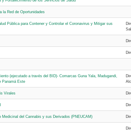
y Fortalecimiento de los Servicios de Salud
a la Red de Oportunidades
d Pública para Contener y Controlar el Coronavirus y Mitigar sus
Dir
Sa
Di
Di
iento (ejecutado a través del BID)- Comarcas Guna Yala, Madugandi,
Di
e Panamá Este
Alc
s Virales
Di
l
Di
so Medicinal del Cannabis y sus Derivados (PNEUCAM)
Di
Di