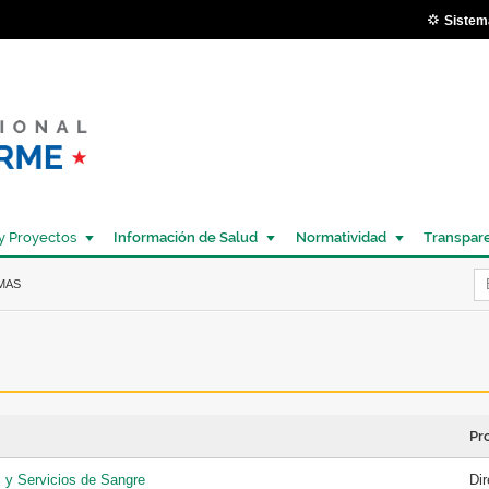
Pasar al
Sistem
contenido
principal
y Proyectos
Información de Salud
Normatividad
Transpar
Í
MAS
Pr
 y Servicios de Sangre
Di