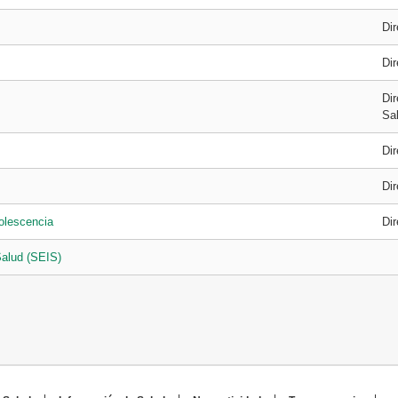
Di
Di
Dir
Sa
Di
Di
olescencia
Di
Salud (SEIS)