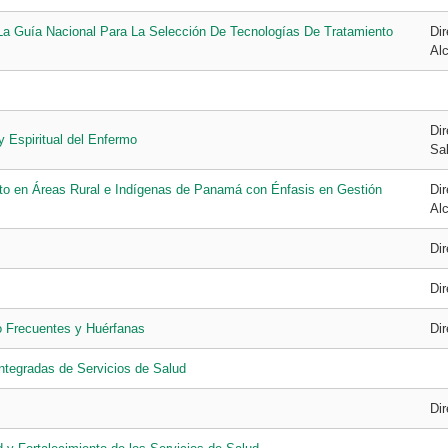
 La Guía Nacional Para La Selección De Tecnologías De Tratamiento
Di
Alc
Dir
Espiritual del Enfermo
Sa
o en Áreas Rural e Indígenas de Panamá con Énfasis en Gestión
Di
Alc
Di
Di
 Frecuentes y Huérfanas
Di
ntegradas de Servicios de Salud
Di