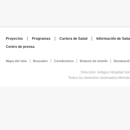
de vida y al us
prescripción y 
derivados.
cannabis medici
Coordinar con l
desarrollo de a
Proyectos
Programas
Cartera de Salud
Información de Salu
a la población 
Centro de prensa
derivados.
Coordinar con 
Mapa del sitio
Buscador
Contáctenos
Enlaces de interés
Declaració
la Dirección de
Dirección: Antiguo Hospital Go
realización de 
Todos los derechos reservados Minist
cannabis medici
salud.
Dar seguimiento
seguridad de la
normativa vigen