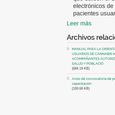
Conocer los efe
electrónicos de 
de cannabis y s
pacientes usuar
limitaciones pa
Leer más
Proponer las ca
en su conjunto.
cannabis medicin
Archivos relac
Propiciar la par
acompañante au
que presenten l
Identificar y pr
MANUAL PARA LA ORIENT
determinen y/o e
USUARIOS DE CANNABIS M
uso racional de
quienes podrán 
ACOMPAÑANTES AUTORIZ
Dirección gener
SALUD Y POBLACIÓ
vivencias y mét
(684.19 KB)
el Consejo Técn
Proveer asesora
Aviso de convocatoria de 
Presentar un in
población afect
capacitación
para el Estudio
(100.68 KB)
Contribuir a la 
la Dirección ge
en todo lo refer
informe con el 
presentan las p
Coordinar con l