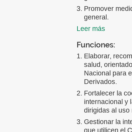
Promover medida
general.
Leer más
Establecer line
tratamiento y ac
Funciones:
Promover el acc
Elaborar, recom
toda persona qu
salud, orientad
Desarrollar evid
Nacional para e
terapéuticas a 
Derivados.
tratamientos m
Fortalecer la co
Investigar los f
internacional y
cannabis y sus 
dirigidas al us
Establecer la ef
Gestionar la in
permita el uso 
que utilicen el