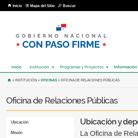
Pa
Inicio
Mapa del Sitio
Buscar
co
pri
Inicio
Institución
Programas y Proyectos
Información
USTED SE ENCUENTRA AQUÍ
» INSTITUCIÓN »
OFICINAS
» OFICINA DE RELACIONES PÚBLICAS
Oficina de Relaciones Públicas
Ubicación y dep
Ubicación
La Oficina de Rel
Misión