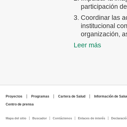
participación de
Coordinar las a
institucional c
organización, a
Leer más
Gestionar los e
faciliten la pro
Realizar invest
servicios media
acciones que en
desarrollan
Proyectos
Programas
Cartera de Salud
Información de Salu
Organizar y coor
Centro de prensa
institución y de
los medios de c
Mapa del sitio
Buscador
Contáctenos
Enlaces de interés
Declaració