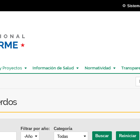
Pasar al
Sistem
contenido
principal
y Proyectos
Información de Salud
Normatividad
Transpar
Í
erdos
Filtrar por año:
Categoría
Año