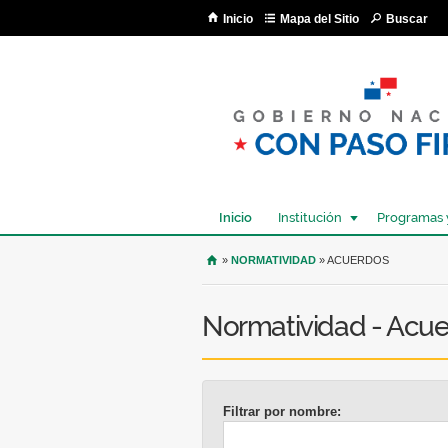
Inicio
Mapa del Sitio
Buscar
Inicio
Institución
Programas 
USTED SE ENCUENTRA AQU
»
NORMATIVIDAD
» ACUERDOS
Normatividad - Acu
Filtrar por nombre: