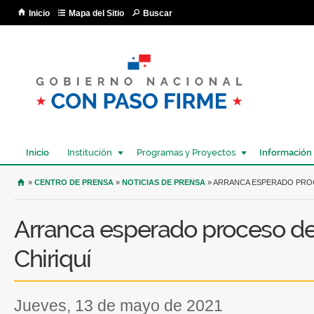
Pa
Inicio
Mapa del Sitio
Buscar
co
pri
Inicio
Institución
Programas y Proyectos
Información
USTED SE ENCUENTRA AQUÍ
»
CENTRO DE PRENSA
»
NOTICIAS DE PRENSA
» ARRANCA ESPERADO PROC
Arranca esperado proceso d
Chiriquí
jueves, 13 de mayo de 2021