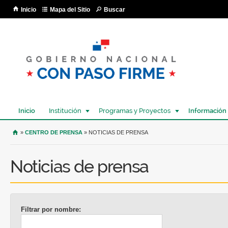
Pa
Inicio
Mapa del Sitio
Buscar
co
pri
Inicio
Institución
Programas y Proyectos
Información
USTED SE ENCUENTRA AQUÍ
»
CENTRO DE PRENSA
» NOTICIAS DE PRENSA
Noticias de prensa
Filtrar por nombre: