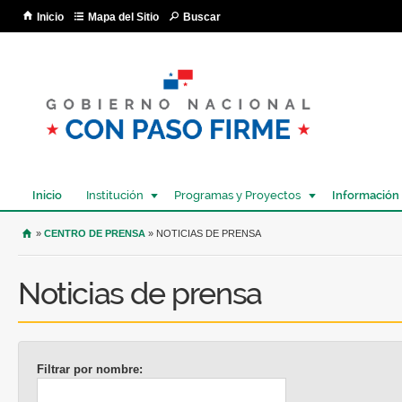
Pa
Inicio
Mapa del Sitio
Buscar
co
pri
Inicio
Institución
Programas y Proyectos
Información
USTED SE ENCUENTRA AQUÍ
»
CENTRO DE PRENSA
» NOTICIAS DE PRENSA
Noticias de prensa
Filtrar por nombre: