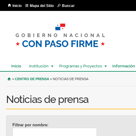
Pa
Inicio
Mapa del Sitio
Buscar
co
pri
Inicio
Institución
Programas y Proyectos
Información
USTED SE ENCUENTRA AQUÍ
»
CENTRO DE PRENSA
» NOTICIAS DE PRENSA
Noticias de prensa
Filtrar por nombre: