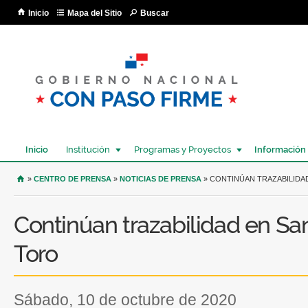
Pa
Inicio
Mapa del Sitio
Buscar
co
pri
Inicio
Institución
Programas y Proyectos
Información
USTED SE ENCUENTRA AQUÍ
»
CENTRO DE PRENSA
»
NOTICIAS DE PRENSA
» CONTINÚAN TRAZABILIDA
Continúan trazabilidad en Sa
Toro
sábado, 10 de octubre de 2020