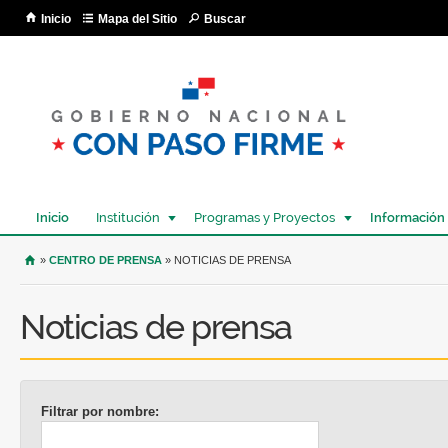
Pa
Inicio
Mapa del Sitio
Buscar
co
pri
Inicio
Institución
Programas y Proyectos
Información
USTED SE ENCUENTRA AQUÍ
»
CENTRO DE PRENSA
» NOTICIAS DE PRENSA
Noticias de prensa
Filtrar por nombre: