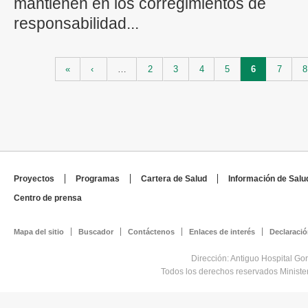
mantienen en los corregimientos de
responsabilidad...
Páginas
«
‹
…
2
3
4
5
6
7
8
Proyectos
Programas
Cartera de Salud
Información de Salu
Centro de prensa
Mapa del sitio
Buscador
Contáctenos
Enlaces de interés
Declaració
Dirección: Antiguo Hospital Go
Todos los derechos reservados Minist