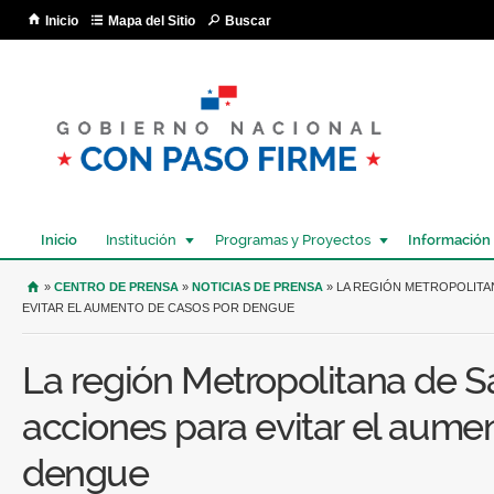
Pa
Inicio
Mapa del Sitio
Buscar
co
pri
Inicio
Institución
Programas y Proyectos
Información
USTED SE ENCUENTRA AQUÍ
»
CENTRO DE PRENSA
»
NOTICIAS DE PRENSA
» LA REGIÓN METROPOLITA
EVITAR EL AUMENTO DE CASOS POR DENGUE
La región Metropolitana de S
acciones para evitar el aume
dengue