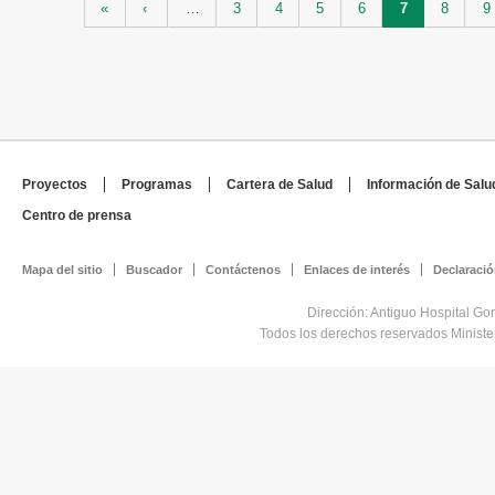
«
‹
…
3
4
5
6
7
8
9
Proyectos
Programas
Cartera de Salud
Información de Salu
Centro de prensa
Mapa del sitio
Buscador
Contáctenos
Enlaces de interés
Declaració
Dirección: Antiguo Hospital Go
Todos los derechos reservados Minist