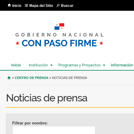
Pa
Inicio
Mapa del Sitio
Buscar
co
pri
Inicio
Institución
Programas y Proyectos
Información
USTED SE ENCUENTRA AQUÍ
»
CENTRO DE PRENSA
» NOTICIAS DE PRENSA
Noticias de prensa
Filtrar por nombre: