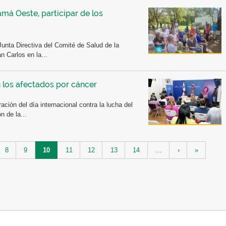
má Oeste, participar de los
Junta Directiva del Comité de Salud de la
n Carlos en la...
 los afectados por cáncer
ión del día internacional contra la lucha del
 de la...
8
9
10
11
12
13
14
…
›
»