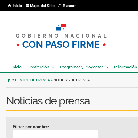
Pa
Inicio
Mapa del Sitio
Buscar
co
pri
Inicio
Institución
Programas y Proyectos
Información
USTED SE ENCUENTRA AQUÍ
»
CENTRO DE PRENSA
» NOTICIAS DE PRENSA
Noticias de prensa
Filtrar por nombre: