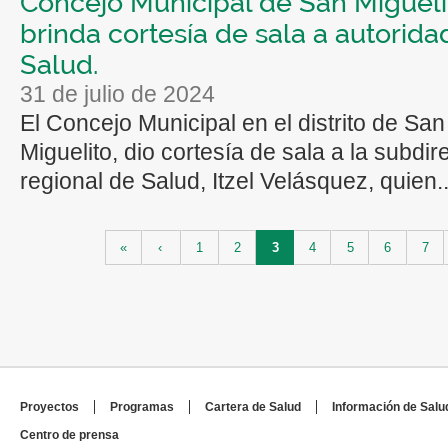
Concejo Municipal de San Migueli
brinda cortesía de sala a autorid
Salud.
31 de julio de 2024
El Concejo Municipal en el distrito de San
Miguelito, dio cortesía de sala a la subdir
regional de Salud, Itzel Velásquez, quien..
Páginas
«
‹
1
2
3
4
5
6
7
Proyectos
Programas
Cartera de Salud
Información de Salu
Centro de prensa