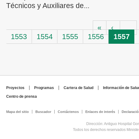
Técnicos y Auxiliares de...
Páginas
«
‹
…
1553
1554
1555
1556
1557
Proyectos
Programas
Cartera de Salud
Información de Salu
Centro de prensa
Mapa del sitio
Buscador
Contáctenos
Enlaces de interés
Declaració
Dirección: Antiguo Hospital Go
Todos los derechos reservados Minist