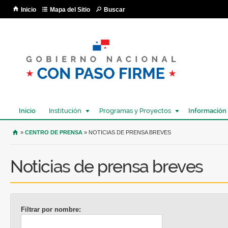
Pa
Inicio
Mapa del Sitio
Buscar
co
pri
Inicio
Institución
Programas y Proyectos
Información
USTED SE ENCUENTRA AQUÍ
»
CENTRO DE PRENSA
» NOTICIAS DE PRENSA BREVES
Noticias de prensa breves
Filtrar por nombre: