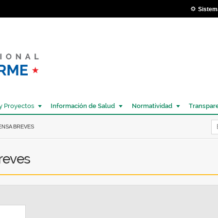
Pasar al
Sistem
contenido
principal
y Proyectos
Información de Salud
Normatividad
Transpar
Í
ENSA BREVES
breves