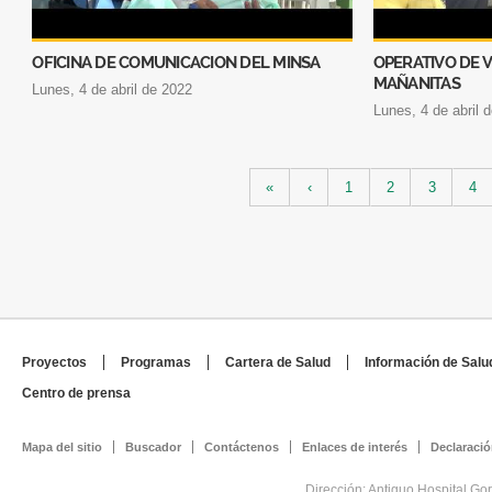
OFICINA DE COMUNICACION DEL MINSA
OPERATIVO DE V
MAÑANITAS
lunes, 4 de abril de 2022
lunes, 4 de abril 
Páginas
«
‹
1
2
3
4
Proyectos
Programas
Cartera de Salud
Información de Salu
Centro de prensa
Mapa del sitio
Buscador
Contáctenos
Enlaces de interés
Declaració
Dirección: Antiguo Hospital Go