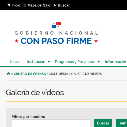
Pa
Inicio
Mapa del Sitio
Buscar
co
pri
Inicio
Institución
Programas y Proyectos
Información
USTED SE ENCUENTRA AQUÍ
»
CENTRO DE PRENSA
» MULTIMEDIA » GALERÍA DE VÍDEOS
Galería de vídeos
Filtrar por nombre: