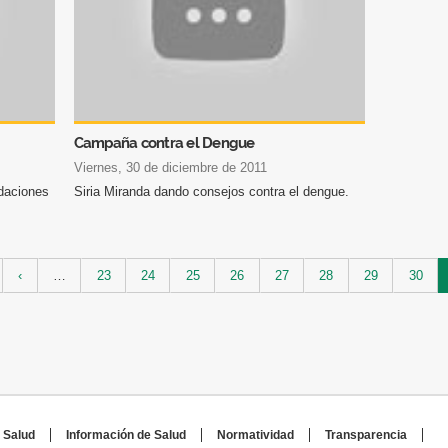
Campaña contra el Dengue
viernes, 30 de diciembre de 2011
daciones
Siria Miranda dando consejos contra el dengue.
‹
…
23
24
25
26
27
28
29
30
 Salud
Información de Salud
Normatividad
Transparencia