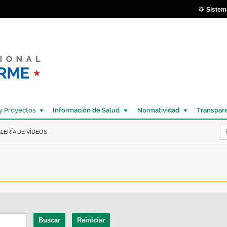
Pasar al
Sistem
contenido
principal
y Proyectos
Información de Salud
Normatividad
Transpar
Í
ALERÍA DE VÍDEOS