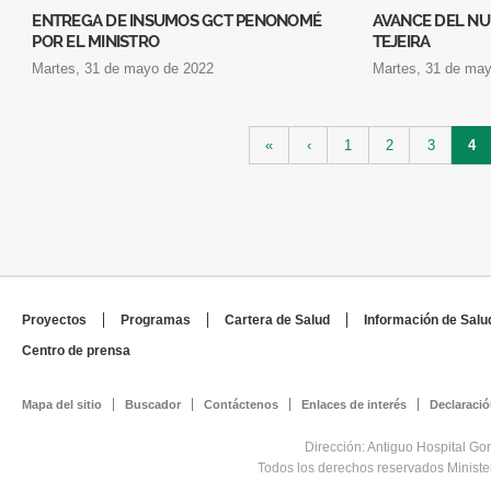
ENTREGA DE INSUMOS GCT PENONOMÉ
AVANCE DEL NU
POR EL MINISTRO
TEJEIRA
martes, 31 de mayo de 2022
martes, 31 de ma
Páginas
«
‹
1
2
3
4
Proyectos
Programas
Cartera de Salud
Información de Salu
Centro de prensa
Mapa del sitio
Buscador
Contáctenos
Enlaces de interés
Declaració
Dirección: Antiguo Hospital Go
Todos los derechos reservados Minist