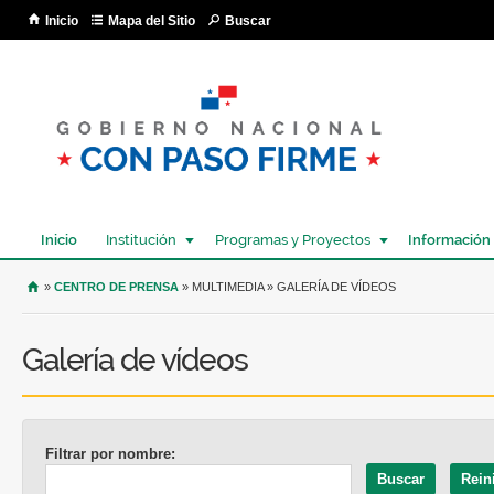
Pa
Inicio
Mapa del Sitio
Buscar
co
pri
Inicio
Institución
Programas y Proyectos
Información
USTED SE ENCUENTRA AQUÍ
»
CENTRO DE PRENSA
» MULTIMEDIA » GALERÍA DE VÍDEOS
Galería de vídeos
Filtrar por nombre: