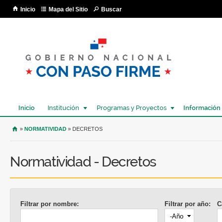
Pa
Inicio
Mapa del Sitio
Buscar
co
pri
Inicio
Institución
Programas y Proyectos
Información
USTED SE ENCUENTRA AQUÍ
»
NORMATIVIDAD
» DECRETOS
Normatividad - Decretos
Filtrar por nombre:
Filtrar por año:
C
Año