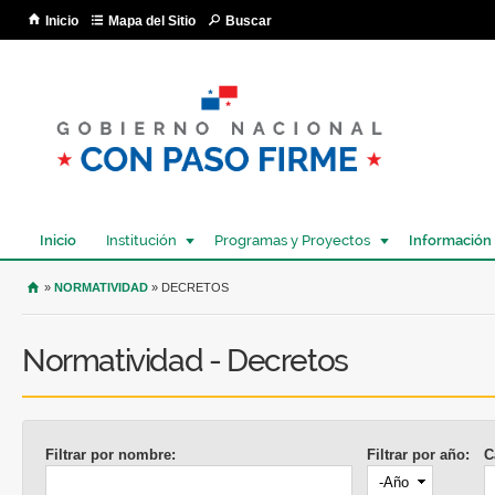
Pa
Inicio
Mapa del Sitio
Buscar
co
pri
Inicio
Institución
Programas y Proyectos
Información
USTED SE ENCUENTRA AQUÍ
»
NORMATIVIDAD
» DECRETOS
Normatividad - Decretos
Filtrar por nombre:
Filtrar por año:
C
Año