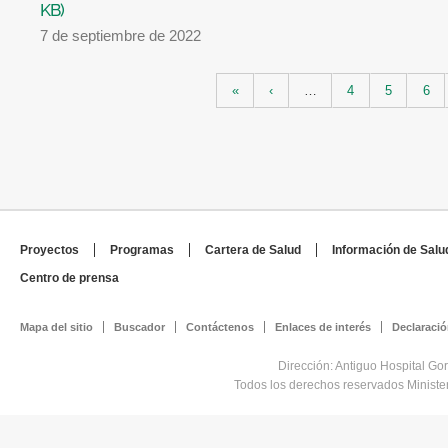
KB)
7 de septiembre de 2022
Páginas
«
‹
…
4
5
6
Proyectos
Programas
Cartera de Salud
Información de Salu
Centro de prensa
Mapa del sitio
Buscador
Contáctenos
Enlaces de interés
Declaració
Dirección: Antiguo Hospital Go
Todos los derechos reservados Minist