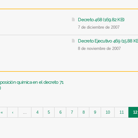
Decreto 468 (169.82 KB)
7 de diciembre de 2007
Decreto Ejecutivo 469 (15.88 K
8 de noviembre de 2007
posición química en el decreto 71
)
«
‹
…
4
5
6
7
8
9
10
11
12