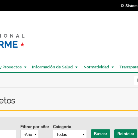
Pasar al
Sistem
contenido
principal
y Proyectos
Información de Salud
Normatividad
Transpar
Í
etos
Filtrar por año:
Categoría
Año