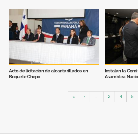
Acto de licitación de alcantarillados en
Instalan la Comi
Boquete Chepo
Asamblea Nacio
Páginas
«
‹
…
3
4
5