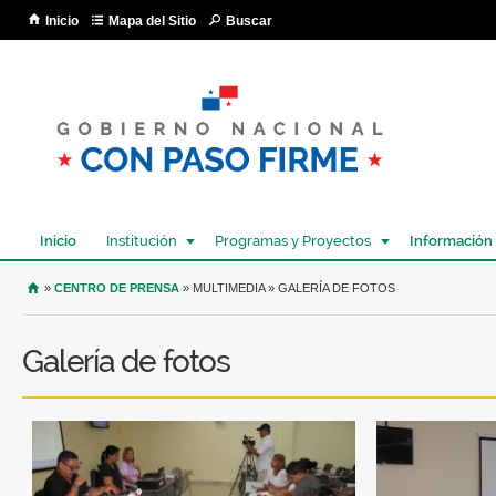
Pa
Inicio
Mapa del Sitio
Buscar
co
pri
Inicio
Institución
Programas y Proyectos
Información
USTED SE ENCUENTRA AQUÍ
»
CENTRO DE PRENSA
» MULTIMEDIA » GALERÍA DE FOTOS
Galería de fotos