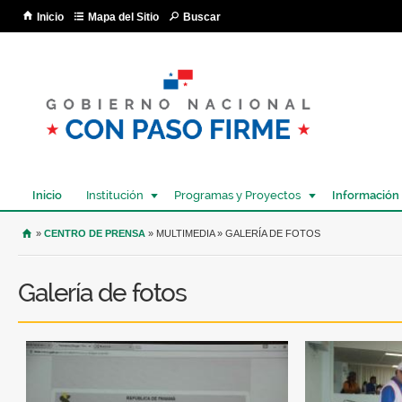
Pa
Inicio
Mapa del Sitio
Buscar
co
pri
Inicio
Institución
Programas y Proyectos
Información
USTED SE ENCUENTRA AQUÍ
»
CENTRO DE PRENSA
» MULTIMEDIA » GALERÍA DE FOTOS
Galería de fotos