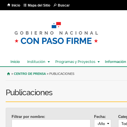
Pa
Inicio
Mapa del Sitio
Buscar
co
pri
Inicio
Institución
Programas y Proyectos
Información
USTED SE ENCUENTRA AQUÍ
»
CENTRO DE PRENSA
» PUBLICACIONES
Publicaciones
Filtrar por nombre:
Fecha:
Cate
Año