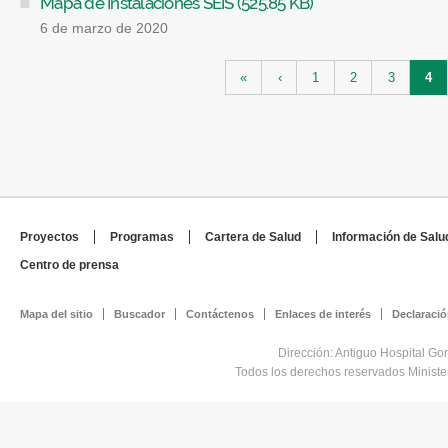
Mapa de Instalaciones SEIS (525.85 KB)
6 de marzo de 2020
Páginas
«
‹
1
2
3
4
Proyectos
Programas
Cartera de Salud
Información de Salu
Centro de prensa
Mapa del sitio
Buscador
Contáctenos
Enlaces de interés
Declaració
Dirección: Antiguo Hospital Go
Todos los derechos reservados Minist