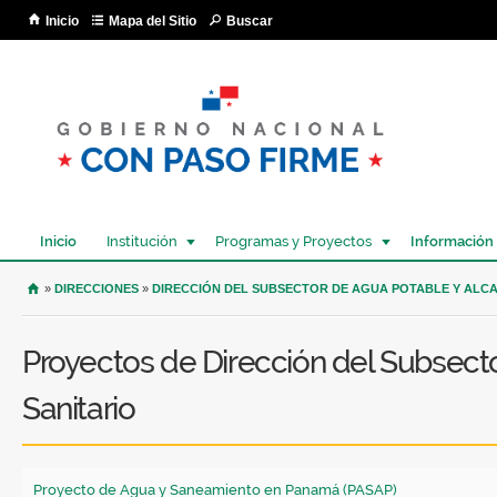
Pa
Inicio
Mapa del Sitio
Buscar
co
pri
Inicio
Institución
Programas y Proyectos
Información
USTED SE ENCUENTRA AQUÍ
»
DIRECCIONES
»
DIRECCIÓN DEL SUBSECTOR DE AGUA POTABLE Y ALC
Proyectos de Dirección del Subsecto
Sanitario
Proyecto de Agua y Saneamiento en Panamá (PASAP)