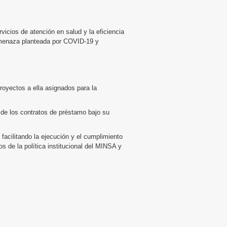
vicios de atención en salud y la eficiencia
 amenaza planteada por COVID-19 y
royectos a ella asignados para la
l de los contratos de préstamo bajo su
facilitando la ejecución y el cumplimiento
 de la política institucional del MINSA y
cal.
ntos acordados en los manuales operativos
ansacciones de los proyectos.
de las actividades del proyecto de