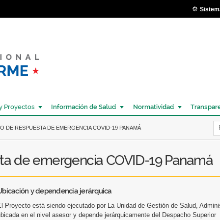
Pasar al
Sistem
contenido
principal
y Proyectos
Información de Salud
Normatividad
Transpar
Í
O DE RESPUESTA DE EMERGENCIA COVID-19 PANAMÁ
sta de emergencia COVID-19 Panamá
Ubicación y dependencia jerárquica
El Proyecto está siendo ejecutado por La Unidad de Gestión de Salud, Admini
ubicada en el nivel asesor y depende jerárquicamente del Despacho Superior