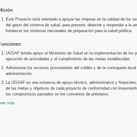
Misión:
Este Proyecto está orientado a apoyar las mejoras en la calidad de los ser
del gasto del sistema de salud, para prevenir, detectar y responder a la
fortalecer los sistemas nacionales de preparación para la salud pública.
Funciones:
UGSAF brinda apoyo al Ministerio de Salud en la implementación de los p
ejecución de actividades y el cumplimiento de las metas establecidas.
Administrar los recursos provenientes del crédito y de la contraparte loca
administración.
La UGSAF es una instancia de apoyo técnico, administrativo y financiero; 
de las metas y objetivos de cada proyecto de conformidad con lineamientos
los compromisos pactados en los convenios de préstamo.
Leer más
Coordinar la gestión de los proyectos en los niveles nacional, regional y lo
Implementar una estructura de control interno que aplique los procedimie
de los proyectos.
Operar un sistema contable-financiero para el adecuado registro de las tr
Realizar las adquisiciones y contrataciones requeridas para el desarrollo 