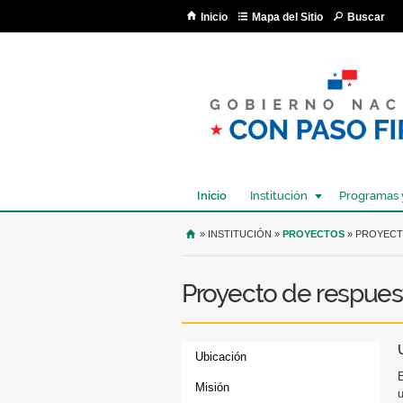
Inicio
Mapa del Sitio
Buscar
Inicio
Institución
Programas 
USTED SE ENCUENTRA AQU
» INSTITUCIÓN »
PROYECTOS
» PROYECT
Proyecto de respue
Ubicación
Misión