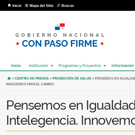
Pa
Inicio
Mapa del Sitio
Buscar
co
pri
Inicio
Institución
Programas y Proyectos
Información
USTED SE ENCUENTRA AQUÍ
»
CENTRO DE PRENSA
»
PROMOCIÓN DE SALUD
» PENSEMOS EN IGUALDA
INNOVEMOS PARA EL CAMBIO
Pensemos en Igualdad
Intelegencia. Innovem