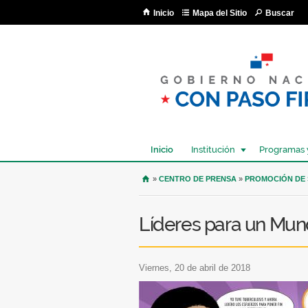
Inicio
Mapa del Sitio
Buscar
Inicio
Institución
Programas 
USTED SE ENCUENTRA AQU
»
CENTRO DE PRENSA
»
PROMOCIÓN DE
Líderes para un Mun
viernes, 20 de abril de 2018