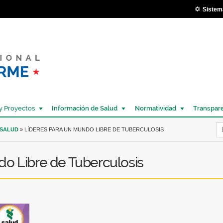
Pasar al
Sistem
contenido
principal
y Proyectos
Información de Salud
Normatividad
Transpar
Í
 SALUD
» LÍDERES PARA UN MUNDO LIBRE DE TUBERCULOSIS
do Libre de Tuberculosis