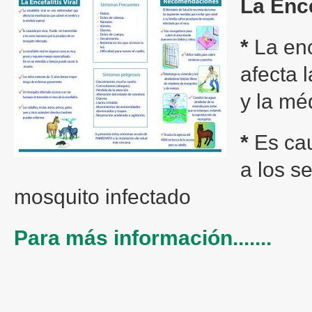
La Ence
*
La enc
afecta 
y la mé
*
Es cau
a los s
mosquito infectado
Para más información.......