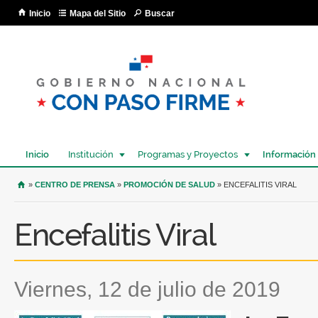
Pa
Inicio
Mapa del Sitio
Buscar
co
pri
Inicio
Institución
Programas y Proyectos
Información
USTED SE ENCUENTRA AQUÍ
»
CENTRO DE PRENSA
»
PROMOCIÓN DE SALUD
» ENCEFALITIS VIRAL
Encefalitis Viral
viernes, 12 de julio de 2019