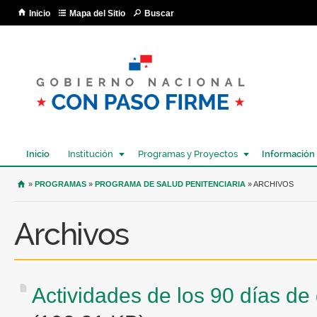
Pa
Inicio
Mapa del Sitio
Buscar
co
pri
Inicio
Institución
Programas y Proyectos
Información
USTED SE ENCUENTRA AQUÍ
»
PROGRAMAS
»
PROGRAMA DE SALUD PENITENCIARIA
» ARCHIVOS
Archivos
Actividades de los 90 días de