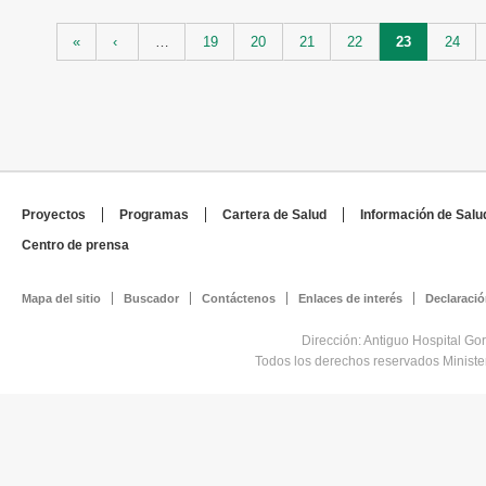
Páginas
«
‹
…
19
20
21
22
23
24
Proyectos
Programas
Cartera de Salud
Información de Salu
Centro de prensa
Mapa del sitio
Buscador
Contáctenos
Enlaces de interés
Declaració
Dirección: Antiguo Hospital Go
Todos los derechos reservados Minist