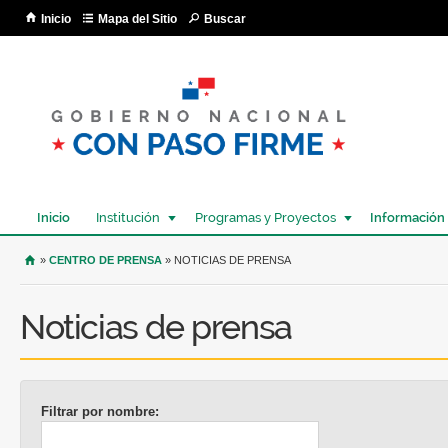
Pa
Inicio
Mapa del Sitio
Buscar
co
pri
Inicio
Institución
Programas y Proyectos
Información
USTED SE ENCUENTRA AQUÍ
»
CENTRO DE PRENSA
» NOTICIAS DE PRENSA
Noticias de prensa
Filtrar por nombre: