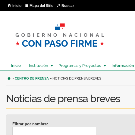
Pa
Inicio
Mapa del Sitio
Buscar
co
pri
Inicio
Institución
Programas y Proyectos
Información
USTED SE ENCUENTRA AQUÍ
»
CENTRO DE PRENSA
» NOTICIAS DE PRENSA BREVES
Noticias de prensa breves
Filtrar por nombre: