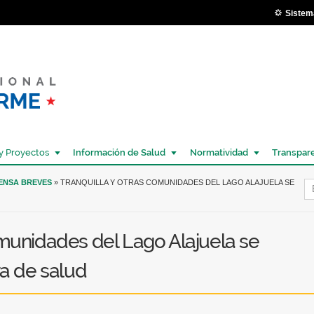
Pasar al
Sistem
contenido
principal
y Proyectos
Información de Salud
Normatividad
Transpar
Í
RENSA BREVES
» TRANQUILLA Y OTRAS COMUNIDADES DEL LAGO ALAJUELA SE
omunidades del Lago Alajuela se
ra de salud