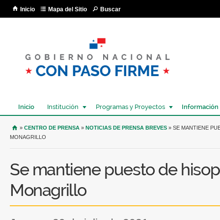
Pa
Inicio
Mapa del Sitio
Buscar
co
pri
Inicio
Institución
Programas y Proyectos
Información
USTED SE ENCUENTRA AQUÍ
»
CENTRO DE PRENSA
»
NOTICIAS DE PRENSA BREVES
» SE MANTIENE PU
MONAGRILLO
Se mantiene puesto de hisop
Monagrillo