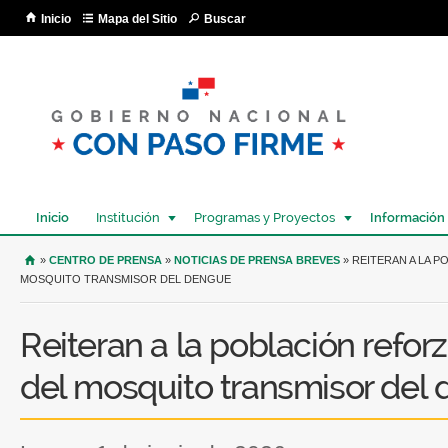
Pa
Inicio
Mapa del Sitio
Buscar
co
pri
Inicio
Institución
Programas y Proyectos
Información
USTED SE ENCUENTRA AQUÍ
»
CENTRO DE PRENSA
»
NOTICIAS DE PRENSA BREVES
» REITERAN A LA P
MOSQUITO TRANSMISOR DEL DENGUE
Reiteran a la población reforz
del mosquito transmisor del