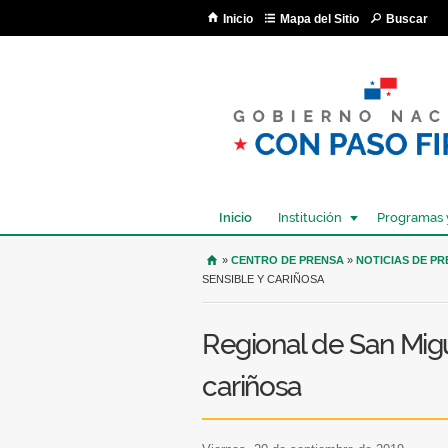
Inicio
Mapa del Sitio
Buscar
Inicio
Institución
Programas 
USTED SE ENCUENTRA AQU
»
CENTRO DE PRENSA
»
NOTICIAS DE P
SENSIBLE Y CARIÑOSA
Regional de San Migu
cariñosa