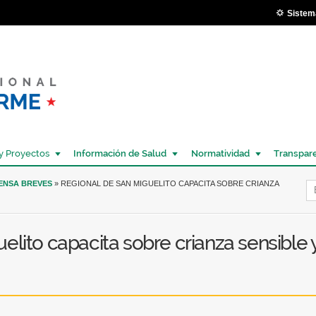
Pasar al
Sistem
contenido
principal
y Proyectos
Información de Salud
Normatividad
Transpar
Í
RENSA BREVES
» REGIONAL DE SAN MIGUELITO CAPACITA SOBRE CRIANZA
elito capacita sobre crianza sensible 