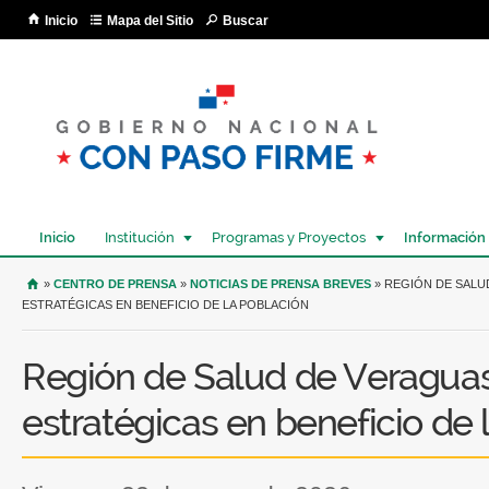
Pa
Inicio
Mapa del Sitio
Buscar
co
pri
Inicio
Institución
Programas y Proyectos
Información
USTED SE ENCUENTRA AQUÍ
»
CENTRO DE PRENSA
»
NOTICIAS DE PRENSA BREVES
» REGIÓN DE SALU
ESTRATÉGICAS EN BENEFICIO DE LA POBLACIÓN
Región de Salud de Veraguas 
estratégicas en beneficio de 