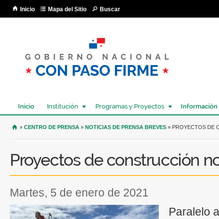
Pa
Inicio
Mapa del Sitio
Buscar
co
pri
Inicio
Institución
Programas y Proyectos
Información
USTED SE ENCUENTRA AQUÍ
»
CENTRO DE PRENSA
»
NOTICIAS DE PRENSA BREVES
» PROYECTOS DE 
Proyectos de construcción n
martes, 5 de enero de 2021
Paralelo 