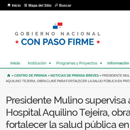
Pa
Inicio
Mapa del Sitio
Buscar
co
pri
Inicio
Institución
Programas y Proyectos
Información
USTED SE ENCUENTRA AQUÍ
»
CENTRO DE PRENSA
»
NOTICIAS DE PRENSA BREVES
» PRESIDENTE MUL
AQUILINO TEJEIRA, OBRA CLAVE PARA FORTALECER LA SALUD PÚBLICA EN PR
Presidente Mulino supervisa
Hospital Aquilino Tejeira, obr
fortalecer la salud pública en