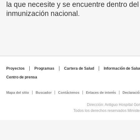
la que necesite y se encuentre dentro de
inmunización nacional.
Proyectos
Programas
Cartera de Salud
Información de Salu
Centro de prensa
Mapa del sitio
Buscador
Contáctenos
Enlaces de interés
Declaració
Dirección: Antiguo Hospital Go
Todos los derechos reservados Minist