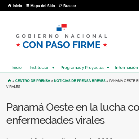
Pa
Inicio
Mapa del Sitio
Buscar
co
pri
Inicio
Institución
Programas y Proyectos
Información
USTED SE ENCUENTRA AQUÍ
»
CENTRO DE PRENSA
»
NOTICIAS DE PRENSA BREVES
» PANAMÁ OESTE E
VIRALES
Panamá Oeste en la lucha co
enfermedades virales