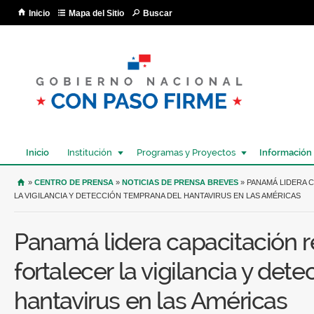
Pa
Inicio
Mapa del Sitio
Buscar
co
pri
Inicio
Institución
Programas y Proyectos
Información
USTED SE ENCUENTRA AQUÍ
»
CENTRO DE PRENSA
»
NOTICIAS DE PRENSA BREVES
» PANAMÁ LIDERA 
LA VIGILANCIA Y DETECCIÓN TEMPRANA DEL HANTAVIRUS EN LAS AMÉRICAS
Panamá lidera capacitación r
fortalecer la vigilancia y det
hantavirus en las Américas