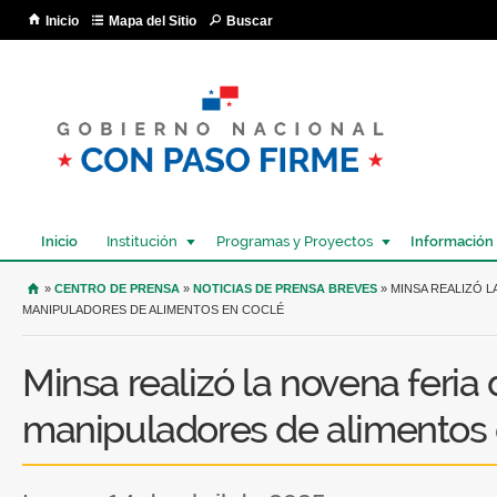
Pa
Inicio
Mapa del Sitio
Buscar
co
pri
Inicio
Institución
Programas y Proyectos
Información
USTED SE ENCUENTRA AQUÍ
»
CENTRO DE PRENSA
»
NOTICIAS DE PRENSA BREVES
» MINSA REALIZÓ L
MANIPULADORES DE ALIMENTOS EN COCLÉ
Minsa realizó la novena feria
manipuladores de alimentos