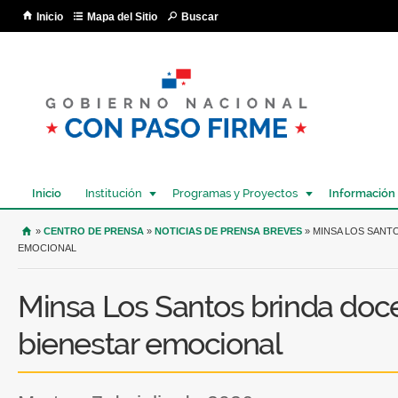
Pa
Inicio
Mapa del Sitio
Buscar
co
pri
Inicio
Institución
Programas y Proyectos
Información
USTED SE ENCUENTRA AQUÍ
»
CENTRO DE PRENSA
»
NOTICIAS DE PRENSA BREVES
» MINSA LOS SANT
EMOCIONAL
Minsa Los Santos brinda doc
bienestar emocional