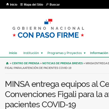
Pa
Inicio
Mapa del Sitio
Buscar
co
pri
Inicio
Institución
Programas y Proyectos
Información
USTED SE ENCUENTRA AQUÍ
»
CENTRO DE PRENSA
»
NOTICIAS DE PRENSA BREVES
» MINSA ENTREGA 
FIGALI PARA LA ATENCIÓN DE PACIENTES COVID-19
MINSA entrega equipos al Ce
Convenciones Figali para la 
pacientes COVID-19